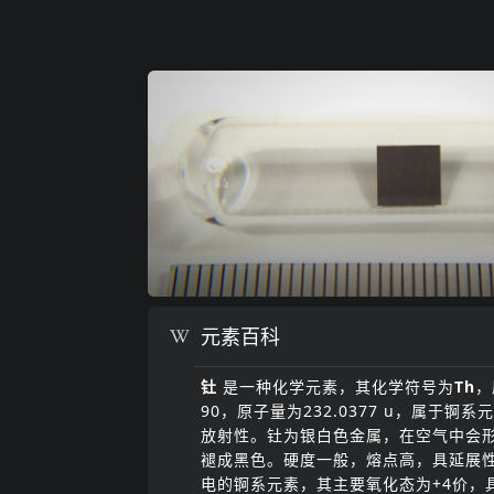
元素百科
钍
是一种化学元素，其化学符号为
Th
，
90，原子量为
232.0377 u
，属于锕系元
放射性。钍为银白色金属，在空气中会
褪成黑色。硬度一般，熔点高，具延展
电的锕系元素，其主要氧化态为+4价，