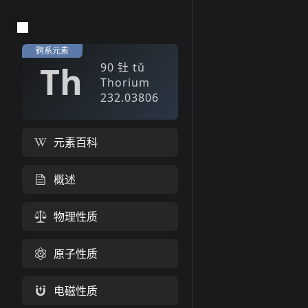
锕系元素
Th
90
钍
tǔ
Thorium
232.03806
元素百科
概述
物理性质
原子性质
电磁性质