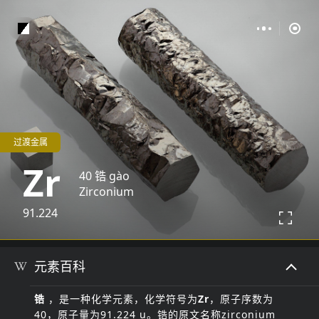
过渡金属
Zr
40
锆
gào
Zirconium
91.224
元素百科
锆
，是一种化学元素，化学符号为
Zr
，原子序数为
40，原子量为
91.224 u
。锆的原文名称zirconium