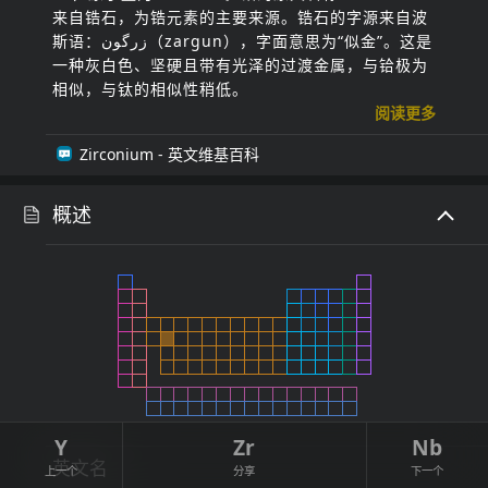
来自锆石，为锆元素的主要来源。锆石的字源来自波
斯语：زرگون‎（zargun），字面意思为“似金”。这是
一种灰白色、坚硬且带有光泽的过渡金属，与铪极为
相似，与钛的相似性稍低。
阅读更多
Zirconium
- 英文维基百科
概述
Y
Zr
Nb
英文名
上一个
分享
下一个